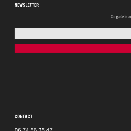
NEWSLETTER
On garde le co
CONTACT
06 74 56 35 47