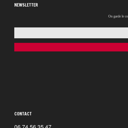
NEWSLETTER
On garde le co
CONTACT
06 74 56 35 47